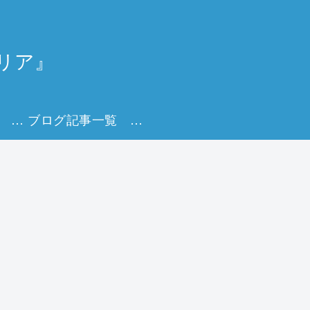
リア』
Udemy講座一覧 キャリアを描く実践オンライン講座
ブログ記事一覧 キャリアを育てる実践ヒント集