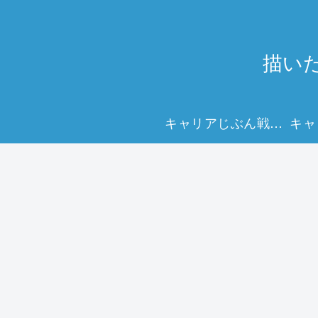
描い
キャリアじぶん戦略マップで、未来を描く力を。