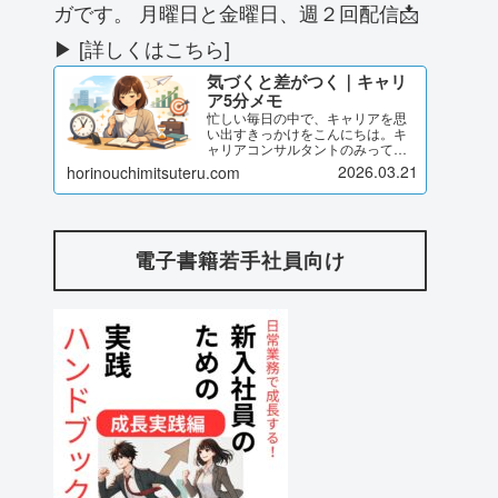
ガです。 月曜日と金曜日、週２回配信📩
▶ [詳しくはこちら]
気づくと差がつく｜キャリ
ア5分メモ
忙しい毎日の中で、キャリアを思
い出すきっかけをこんにちは。キ
ャリアコンサルタントのみってる
です。このページでは、私が発信
2026.03.21
horinouchimitsuteru.com
している「気づくと差がつく｜キ
ャリア5分メモ」のブログ記事をま
とめてご紹介しています。気づけ
ば差がつく キャリア5分メモ...
電子書籍若手社員向け