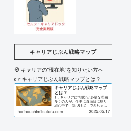
キャリアじぶん戦略マップ
🧭 キャリアの“現在地”を知りたい方へ
👉 キャリアじぶん戦略マップとは？
キャリアじぶん戦略マップ
とは？
1．キャリアに“地図”が必要な理由
多くの人が、仕事に真面目に取り
組む中で、気づけば「できちゃっ
たキャリア」になっていません
2025.05.17
horinouchimitsuteru.com
か？与えられた役割に応え続けて
いたら、今のポジションにいた評
価や異動を意識しながら目の前の
課題に取り組んできたでも、ふ…