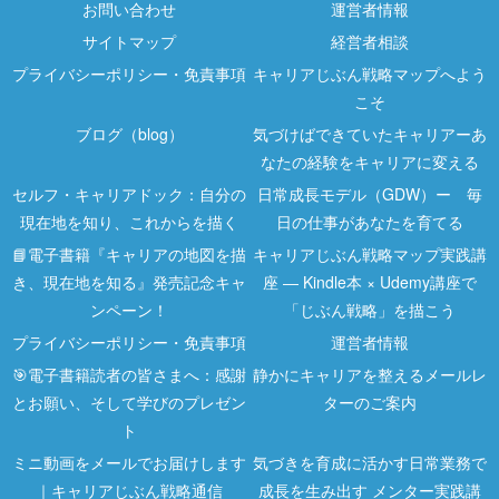
お問い合わせ
運営者情報
サイトマップ
経営者相談
プライバシーポリシー・免責事項
キャリアじぶん戦略マップへよう
こそ
ブログ（blog）
気づけばできていたキャリアーあ
なたの経験をキャリアに変える
セルフ・キャリアドック：自分の
日常成長モデル（GDW）ー 毎
現在地を知り、これからを描く
日の仕事があなたを育てる
📘電子書籍『キャリアの地図を描
キャリアじぶん戦略マップ実践講
き、現在地を知る』発売記念キャ
座 ― Kindle本 × Udemy講座で
ンペーン！
「じぶん戦略」を描こう
プライバシーポリシー・免責事項
運営者情報
🎯電子書籍読者の皆さまへ：感謝
静かにキャリアを整えるメールレ
とお願い、そして学びのプレゼン
ターのご案内
ト
ミニ動画をメールでお届けします
気づきを育成に活かす日常業務で
｜キャリアじぶん戦略通信
成長を生み出す メンター実践講