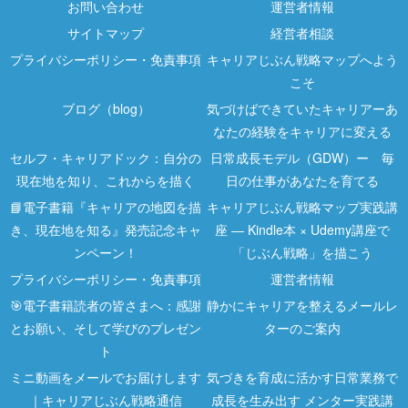
お問い合わせ
運営者情報
サイトマップ
経営者相談
プライバシーポリシー・免責事項
キャリアじぶん戦略マップへよう
こそ
ブログ（blog）
気づけばできていたキャリアーあ
なたの経験をキャリアに変える
セルフ・キャリアドック：自分の
日常成長モデル（GDW）ー 毎
現在地を知り、これからを描く
日の仕事があなたを育てる
📘電子書籍『キャリアの地図を描
キャリアじぶん戦略マップ実践講
き、現在地を知る』発売記念キャ
座 ― Kindle本 × Udemy講座で
ンペーン！
「じぶん戦略」を描こう
プライバシーポリシー・免責事項
運営者情報
🎯電子書籍読者の皆さまへ：感謝
静かにキャリアを整えるメールレ
とお願い、そして学びのプレゼン
ターのご案内
ト
ミニ動画をメールでお届けします
気づきを育成に活かす日常業務で
｜キャリアじぶん戦略通信
成長を生み出す メンター実践講