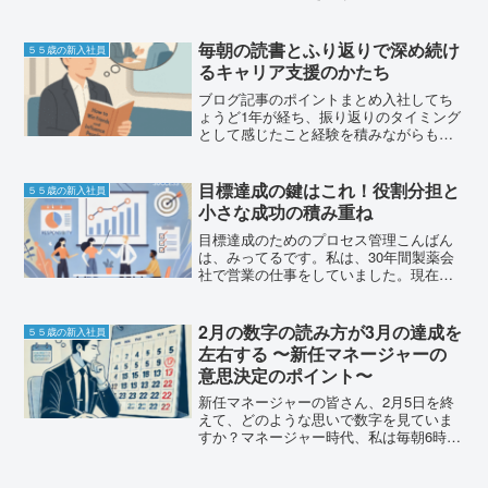
をイメージしながら進めていきますの
で、よろしくお願いします。昇格試験を
部下育成に生かす意義私が以前働いてい
毎朝の読書とふり返りで深め続け
５５歳の新入社員
た会社でも昇格試験がありま...
るキャリア支援のかたち
ブログ記事のポイントまとめ入社してち
ょうど1年が経ち、振り返りのタイミング
として感じたこと経験を積みながらも
「もっと良いやり方があったのでは」と
気づきを得る日々通勤中に読み返す本
『人を動かす』から毎日学び直している
目標達成の鍵はこれ！役割分担と
５５歳の新入社員
「この人にこう接すればよか...
小さな成功の積み重ね
目標達成のためのプロセス管理こんばん
は、みってるです。私は、30年間製薬会
社で営業の仕事をしていました。現在は
キャリアコンサルタントの資格を活かし
て働いています。今日は、昨日お話しし
た「チームの目標をどう設定して実現す
2月の数字の読み方が3月の達成を
５５歳の新入社員
るか」というテーマの続...
左右する 〜新任マネージャーの
意思決定のポイント〜
新任マネージャーの皆さん、2月5日を終
えて、どのような思いで数字を見ていま
すか？マネージャー時代、私は毎朝6時前
に目が覚めては、前日までの数字を確認
する日々を過ごしていました。特に3月が