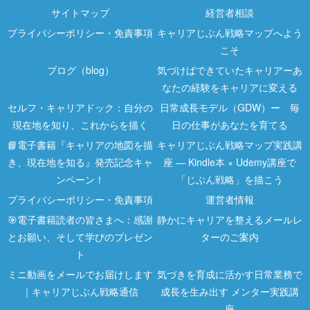
サイトマップ
経営者相談
プライバシーポリシー・免責事項
キャリアじぶん戦略マップへよう
こそ
ブログ（blog）
気づけばできていたキャリアーあ
なたの経験をキャリアに変える
セルフ・キャリアドック：自分の
日常成長モデル（GDW）ー 毎
現在地を知り、これからを描く
日の仕事があなたを育てる
📘電子書籍『キャリアの地図を描
キャリアじぶん戦略マップ実践講
き、現在地を知る』発売記念キャ
座 ― Kindle本 × Udemy講座で
ンペーン！
「じぶん戦略」を描こう
プライバシーポリシー・免責事項
運営者情報
🎯電子書籍読者の皆さまへ：感謝
静かにキャリアを整えるメールレ
とお願い、そして学びのプレゼン
ターのご案内
ト
ミニ動画をメールでお届けします
気づきを育成に活かす日常業務で
｜キャリアじぶん戦略通信
成長を生み出す メンター実践講
座