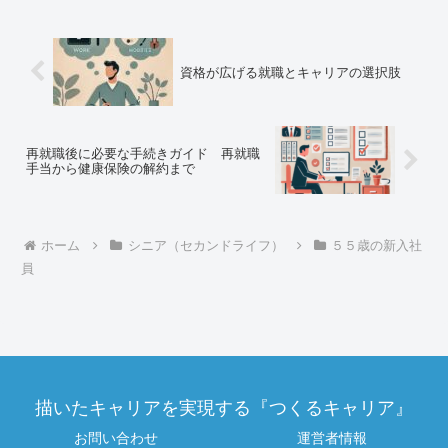
近づくにつれ、この習慣は体内時計のよ
うに刻まれていった...
資格が広げる就職とキャリアの選択肢
再就職後に必要な手続きガイド 再就職
手当から健康保険の解約まで
ホーム
シニア（セカンドライフ）
５５歳の新入社
員
描いたキャリアを実現する『つくるキャリア』
お問い合わせ
運営者情報