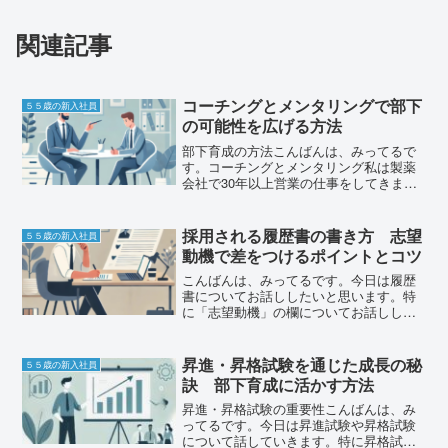
関連記事
コーチングとメンタリングで部下
５５歳の新入社員
の可能性を広げる方法
部下育成の方法こんばんは、みってるで
す。コーチングとメンタリング私は製薬
会社で30年以上営業の仕事をしてきまし
たが、今年の4月にキャリアコンサルタン
トの資格を活かして転職しました。今日
は、その営業時代の経験をもとに、部下
採用される履歴書の書き方 志望
５５歳の新入社員
の育成についてお話し...
動機で差をつけるポイントとコツ
こんばんは、みってるです。今日は履歴
書についてお話ししたいと思います。特
に「志望動機」の欄についてお話ししま
すね。志望動機をより具体的に書く重要
性応募する企業に向けて書く就職支援を
していると、履歴書の志望動機がどの会
昇進・昇格試験を通じた成長の秘
５５歳の新入社員
社にでも当てはまりそうな...
訣 部下育成に活かす方法
昇進・昇格試験の重要性こんばんは、み
ってるです。今日は昇進試験や昇格試験
について話していきます。特に昇格試験