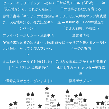
セルフ・キャリアドック：自分の
日常成長モデル（GDW）ー 毎
現在地を知り、これからを描く
日の仕事があなたを育てる
📘電子書籍『キャリアの地図を描
キャリアじぶん戦略マップ実践講
き、現在地を知る』発売記念キャ
座 ― Kindle本 × Udemy講座で
ンペーン！
「じぶん戦略」を描こう
プライバシーポリシー・免責事項
運営者情報
🎯電子書籍読者の皆さまへ：感謝
静かにキャリアを整えるメールレ
とお願い、そして学びのプレゼン
ターのご案内
ト
ミニ動画をメールでお届けします
気づきを育成に活かす日常業務で
｜キャリアじぶん戦略通信
成長を生み出す メンター実践講
座
ご登録ありがとうございます｜ミ
指導者サブスク
ニ動画のご案内
📘電
指導者向け講座
気づくと差がつく｜キャリア5分
子書
🎯電
気づ
セル
籍
子書
気づ
メモ
キャリ
ミニ
けば
フ・
『キ
籍読
きを
メン
アじぶ
動画
でき
キャ
ャリ
者の
静か
育成
ご登
ター
ん戦略
をメ
指導者・メンターのための学びの
メンターとは何か？｜教える人で
キャ
てい
リア
アの
皆さ
にキ
に活
録あ
気づ
指導
とは
プラ
マップ
プラ
ール