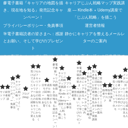
📘電子書籍『キャリアの地図を描
キャリアじぶん戦略マップ実践講
き、現在地を知る』発売記念キャ
座 ― Kindle本 × Udemy講座で
ンペーン！
「じぶん戦略」を描こう
プライバシーポリシー・免責事項
運営者情報
🎯電子書籍読者の皆さまへ：感謝
静かにキャリアを整えるメールレ
とお願い、そして学びのプレゼン
ターのご案内
ト
ミニ動画をメールでお届けします
気づきを育成に活かす日常業務で
｜キャリアじぶん戦略通信
成長を生み出す メンター実践講
📘電
子書
🎯電
座
気づ
セル
籍
子書
気づ
キャリ
ミニ
けば
フ・
『キ
籍読
きを
メン
アじぶ
動画
ご登録ありがとうございます｜ミ
指導者サブスク
でき
キャ
ャリ
者の
静か
育成
ご登
ター
ん戦略
をメ
キャ
てい
リア
アの
皆さ
にキ
に活
録あ
気づ
指導
とは
プラ
マップ
プラ
ール
ニ動画のご案内
リア
たキ
ドッ
日常成長
地図
ま
ャリ
かす
りが
くと
者・
何
イバ
実践講
イバ
でお
じぶ
ャリ
ク：
モデル
を描
へ：
アを
日常
とう
差が
メン
か？
シー
座 ―
シー
届け
指導
指導
サイ
経営
ん戦
アー
自分
（GDW）
き、
運営
感謝
整え
業務
ござ
つく
ター
｜教
指導者向け講座
気づくと差がつく｜キャリア5分
ポリ
ブログ
Kindle
ポリ
しま
者サ
者向
トマ
者相
略マ
あな
の現
ー 毎日
現在
者情
とお
るメ
で成
いま
｜キ
のた
える
シ
（blog）
本 ×
シ
す｜
ブス
け講
ップ
談
ップ
たの
在地
の仕事が
地を
報
願
ール
長を
す｜
ャリ
めの
人で
メモ
ー・
Udemy
ー・
キャ
ク
座
へよ
経験
を知
あなたを
知
い、
レタ
生み
ミニ
ア5
学び
はな
免責
講座で
免責
リア
うこ
をキ
り、
育てる
る』
そし
ーの
出す
動画
分メ
のペ
く成
事項
「じぶ
事項
じぶ
指導者・メンターのための学びの
メンターとは何か？｜教える人で
そ
ャリ
これ
発売
て学
ご案
メン
のご
モ
ージ
長を
ん戦
ん戦
アに
から
記念
びの
内
ター
案内
支え
略」を
略通
ページ
はなく成長を支える人
変え
を描
キャ
プレ
実践
る人
描こう
信
る
く
ンペ
ゼン
講座
ー
ト
日常業務で若手は育つ｜メンター
指導者も成長し続ける｜日常業務
ン！