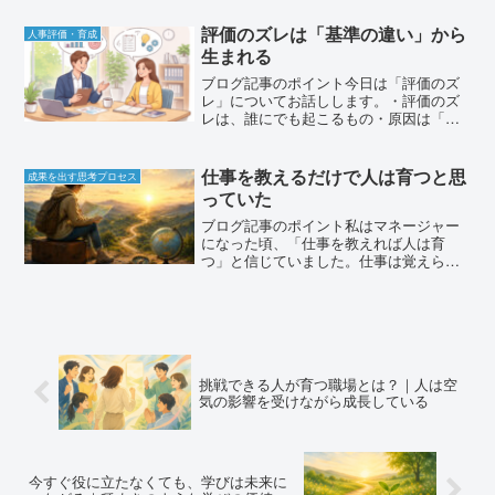
後までこだわることが大切・達成経験の
積み重ねが「できる空気」を作る・責任
評価のズレは「基準の違い」から
人事評価・育成
者は無理をさせるだけでな...
生まれる
ブログ記事のポイント今日は「評価のズ
レ」についてお話しします。・評価のズ
レは、誰にでも起こるもの・原因は「基
準の違い」にある・部下は「努力や行
動」を見てほしい・上司は「成果や影
響」を見ている・ズレは悪いことではな
仕事を教えるだけで人は育つと思
成果を出す思考プロセス
く、成長のきっかけになる・大...
っていた
ブログ記事のポイント私はマネージャー
になった頃、「仕事を教えれば人は育
つ」と信じていました。仕事は覚えられ
ても、自分で考え行動する人にはなかな
か育ちませんでした。営業時代の経験か
ら、正解は一つではないことを学びまし
た。「教えること」と「育て...
挑戦できる人が育つ職場とは？｜人は空
気の影響を受けながら成長している
今すぐ役に立たなくても、学びは未来に