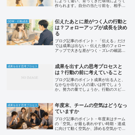
によって違い、育ってきた環境によって
作られます。自分の当たり前を、相手も
同じように考えているとは限りません。
「成長」「成果」「評価」など、同じ言
葉でも人によって意味が違うことがあり
伝えたあとに差がつく人の行動と
GDW・行動成長
ます。部下育成やマネジメ...
は？フォローアップが成長を決め
る
ブログ記事のポイント・「伝える」だけ
では成果は出ない・伝えた後のフォロー
アップで大きな差がつく・ズレの確認と
気づきを促す関わりが重要・評価ではな
く「気づかせる」ことがポイント・結果
ではなく「行動」に目を向ける・PDCA
成果を出す人の思考プロセスと
成果を出す思考プロセス
を回し続けることで成長...
は？行動の前に考えていること
ブログ記事のポイント成果が出る人と、
なかなか出ない人の違いは何でしょう
か。努力の量でしょうか。行動のスピー
ドでしょうか。経験の長さでしょうか。
もちろん、それらも影響します。でも、
長年現場で見てきて感じるのは、本質的
年度末、チームの空気はどうなっ
成果を出す思考プロセス
な差は「思考の順番」にある...
ていますか
ブログ記事のポイント・年度末はチーム
の「空気」が最も表れやすい時期・達成
に向けて動く空気か、諦める空気かで結
果が変わる・届く可能性があるなら、最