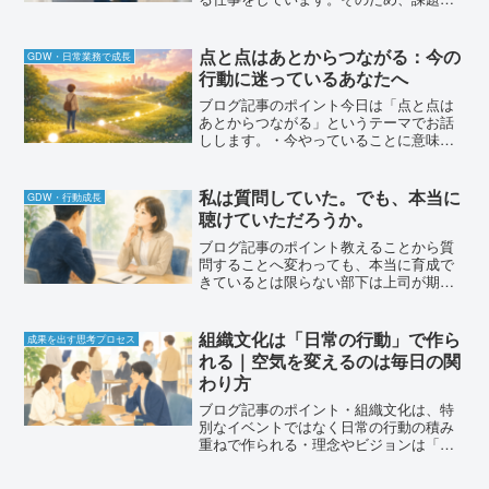
かり見てしまうのは自然なことです。し
かし、その視点を部下育成にもそのまま
持ち込むと、人の可能性を見落としてし
点と点はあとからつながる：今の
GDW・日常業務で成長
まうことがあります。部下...
行動に迷っているあなたへ
ブログ記事のポイント今日は「点と点は
あとからつながる」というテーマでお話
しします。・今やっていることに意味が
あるのか、不安になるのは自然なこと・
未来を見て点をつなぐことはできない・
でも、あとから振り返ると点はつながっ
私は質問していた。でも、本当に
GDW・行動成長
ている・だからこそ、今は...
聴けていただろうか。
ブログ記事のポイント教えることから質
問することへ変わっても、本当に育成で
きているとは限らない部下は上司が期待
している答えを考えながら話しているこ
とがある「質問すること」と「聴くこ
と」は同じではない自分は本当に相手の
組織文化は「日常の行動」で作ら
成果を出す思考プロセス
話を聴けているのか、一度振...
れる｜空気を変えるのは毎日の関
わり方
ブログ記事のポイント・組織文化は、特
別なイベントではなく日常の行動の積み
重ねで作られる・理念やビジョンは「掲
げるだけ」では組織文化にはならない・
相談しやすい空気は、日々の反応や関わ