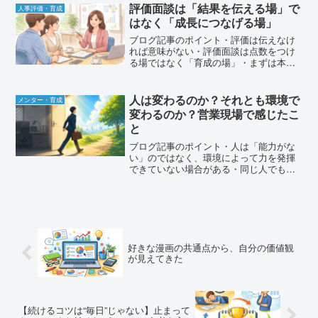
り方で決まる・上司や指導者の小さな行
評価面談は「結果を伝える場」で
人事評価・育成
動が、職場の基準になって...
はなく「成長につなげる場」
ブログ記事のポイント・評価は伝えなけ
れば意味がない・評価面談は点数をつけ
る場ではなく「育成の場」・まずは本人
の評価理由を聞くことで考え方が見え
る・評価の基準は人によってズレがあ
る・評価の伝え方次第で成長の方向が変
人は変わるのか？それとも環境で
メンター・育成
わる・評価の場は「評価される...
変わるのか？営業現場で感じたこ
と
ブログ記事のポイント・人は「能力がな
い」のではなく、環境によって力を発揮
できていない場合がある・同じ人でも、
上司やチームが変わることで成果が大き
く変わることがある・「伸びない人」と
決めつける前に、環境との相性を見るこ
とが大切・自分自身も、環...
好きな漫画の共通点から、自分の価値観
が見えてきた
【続けるコツは“毎日”じゃない】止まって