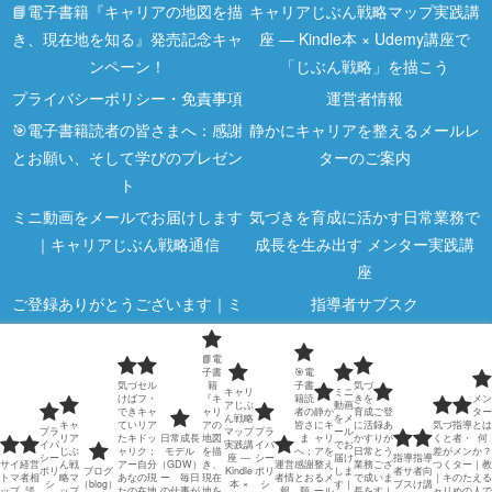
📘電子書籍『キャリアの地図を描
キャリアじぶん戦略マップ実践講
き、現在地を知る』発売記念キャ
座 ― Kindle本 × Udemy講座で
ンペーン！
「じぶん戦略」を描こう
プライバシーポリシー・免責事項
運営者情報
🎯電子書籍読者の皆さまへ：感謝
静かにキャリアを整えるメールレ
とお願い、そして学びのプレゼン
ターのご案内
ト
ミニ動画をメールでお届けします
気づきを育成に活かす日常業務で
｜キャリアじぶん戦略通信
成長を生み出す メンター実践講
座
ご登録ありがとうございます｜ミ
指導者サブスク
ニ動画のご案内
📘電
指導者向け講座
気づくと差がつく｜キャリア5分
子書
🎯電
気づ
セル
籍
子書
気づ
メモ
キャリ
ミニ
けば
フ・
『キ
籍読
きを
メン
アじぶ
動画
でき
キャ
ャリ
者の
静か
育成
ご登
ター
ん戦略
をメ
指導者・メンターのための学びの
メンターとは何か？｜教える人で
キャ
てい
リア
アの
皆さ
にキ
に活
録あ
気づ
指導
とは
プラ
マップ
プラ
ール
リア
たキ
ドッ
日常成長
地図
ま
ャリ
かす
りが
くと
者・
何
イバ
実践講
イバ
でお
ページ
はなく成長を支える人
じぶ
ャリ
ク：
モデル
を描
へ：
アを
日常
とう
差が
メン
か？
シー
座 ―
シー
届け
指導
指導
サイ
経営
ん戦
アー
自分
（GDW）
き、
運営
感謝
整え
業務
ござ
つく
ター
｜教
ポリ
ブログ
Kindle
ポリ
しま
者サ
者向
トマ
者相
略マ
あな
の現
ー 毎日
現在
者情
とお
るメ
で成
いま
｜キ
のた
える
日常業務で若手は育つ｜メンター
指導者も成長し続ける｜日常業務
シ
（blog）
本 ×
シ
す｜
ブス
け講
ップ
談
ップ
たの
在地
の仕事が
地を
報
願
ール
長を
す｜
ャリ
めの
人で