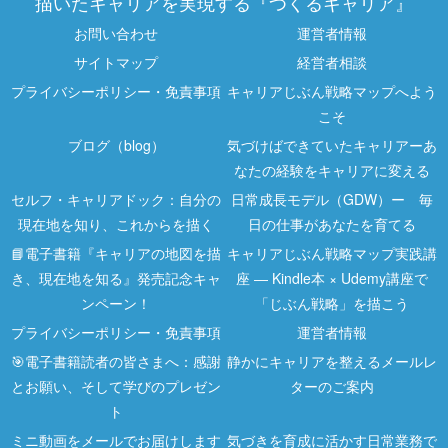
描いたキャリアを実現する『つくるキャリア』
お問い合わせ
運営者情報
サイトマップ
経営者相談
プライバシーポリシー・免責事項
キャリアじぶん戦略マップへよう
こそ
ブログ（blog）
気づけばできていたキャリアーあ
なたの経験をキャリアに変える
セルフ・キャリアドック：自分の
日常成長モデル（GDW）ー 毎
現在地を知り、これからを描く
日の仕事があなたを育てる
📘電子書籍『キャリアの地図を描
キャリアじぶん戦略マップ実践講
き、現在地を知る』発売記念キャ
座 ― Kindle本 × Udemy講座で
ンペーン！
「じぶん戦略」を描こう
プライバシーポリシー・免責事項
運営者情報
🎯電子書籍読者の皆さまへ：感謝
静かにキャリアを整えるメールレ
とお願い、そして学びのプレゼン
ターのご案内
ト
ミニ動画をメールでお届けします
気づきを育成に活かす日常業務で