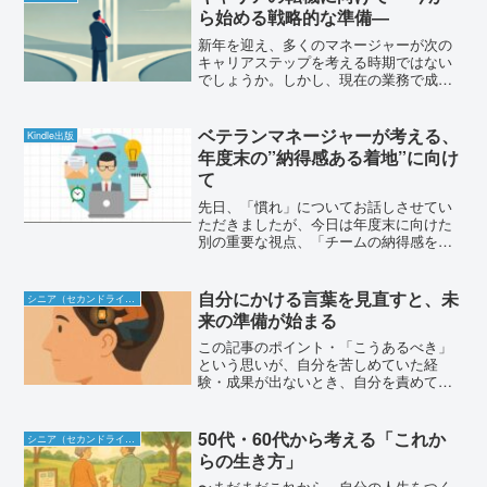
場の雰囲気になじめるだろ...
ら始める戦略的な準備―
新年を迎え、多くのマネージャーが次の
キャリアステップを考える時期ではない
でしょうか。しかし、現在の業務で成果
を上げながら、次の準備をするのは簡単
ではありません。今回は、戦略的な準備
の方法についてお話しします。なぜ今、
ベテランマネージャーが考える、
Kindle出版
準備が必要なのかある部長...
年度末の”納得感ある着地”に向け
て
先日、「慣れ」についてお話しさせてい
ただきましたが、今日は年度末に向けた
別の重要な視点、「チームの納得感を伴
う着地点の見極め」についてお話しした
いと思います。数字の真の意味を考える
私は製薬会社で30年以上営業職として働
自分にかける言葉を見直すと、未
シニア（セカンドライフ）
き、そのうち14年間を...
来の準備が始まる
この記事のポイント・「こうあるべき」
という思いが、自分を苦しめていた経
験・成果が出ないとき、自分を責めてし
まっていたこと・「どうありたいか」に
考え方を変えることで、気持ちが楽にな
った・未来の準備は、自分にかける言葉
50代・60代から考える「これか
シニア（セカンドライフ）
を変えることから始められる...
らの生き方」
〜まだまだこれから、自分の人生をつく