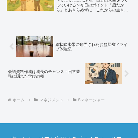
っていける〜今日のポイント「歳だか
ら」とあきらめずに、これからの生き方
を考えてみましょう60代でも、自分らし
い働き方や社会との関わり方を選べる時
代です将来のために、今からできる小さ
な準備が大切です健康や人...
線状降水帯に翻弄されたお盆帰省ドライ
ブ体験記
会議資料作成は成長のチャンス！日常業
務に隠れた学びの種
ホーム
マネジメント
Sマネージャー