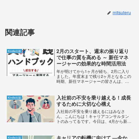
mitsuteru
関連記事
2月のスタート、週末の振り返り
Kindle出版
で仕事の質を高める ～ 新任マネ
ージャーの効果的な時間活用法
年が明けてから1ヶ月が経ち、2月に入り
ました。年度末まで残り2ヶ月となるこの
時期、新任マネージャーの皆さんは、
日々の業務に追われながらも、年度の締
めくくりに向けて奮闘されていることと
思います。私は製薬会社で14年間マネー
入社前の不安を乗り越える！成長
Kindle出版
ジャーを務めた経験か...
するために大切な心構え
入社前の不安を乗り越えるにはみなさ
ん、こんにちは！キャリアコンサルタン
トのみってるです。今日は、4月から新し
い職場に入る方に向けてお話ししたいと
思います。新しい環境に飛び込むとき、
「ちゃんとやっていけるだろうか」「職
キャリアの転機に向けて ―今か
Kindle出版