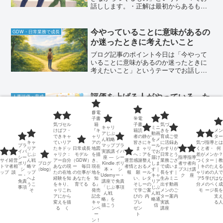
話しします。・正解は最初からあるもの
ではない・完璧を待っていると動けなく
なる・まず動くことで見えてくるものが
ある・改善を繰り返すことで正解に近づ
今やっていることに意味があるの
GDW・日常業務で成長
いていく・キャリアも同じ...
か迷ったときに考えたいこと
ブログ記事のポイント今日は「今やって
いることに意味があるのか迷ったときに
考えたいこと」というテーマでお話しし
ます。・今の仕事や選択に意味があるの
か、不安になるのは自然なこと・未来を
見て「正解」を判断することはできな
評価を上げる人がやっている、た
人事評価・育成
い・すべての経験がきれいに...
った3つのシンプルな行動
📘電
ブログ記事のポイント今日は「評価を上
子書
🎯電
気づ
セル
籍
子書
気づ
げる人がやっている共通点」についてお
キャリ
ミニ
けば
フ・
『キ
籍読
きを
メン
話しします。ポイントはとてもシンプル
アじぶ
動画
でき
キャ
ャリ
者の
静か
育成
ご登
ター
ん戦略
をメ
です。・評価を聞いて終わりにしない・
キャ
てい
リア
アの
皆さ
にキ
に活
録あ
気づ
指導
とは
プラ
マップ
プラ
ール
リア
たキ
ドッ
日常成長
地図
ま
ャリ
かす
りが
くと
者・
何
評価項目をしっかり理解する・フィード
イバ
実践講
イバ
でお
じぶ
ャリ
ク：
モデル
を描
へ：
アを
日常
とう
差が
メン
か？
バックを日々の行動に活かすこの3つで
シー
座 ―
シー
届け
指導
指導
私は質問していた。でも、本当に
サイ
経営
ん戦
アー
自分
（GDW）
き、
運営
感謝
整え
業務
ござ
つく
ター
｜教
GDW・行動成長
ポリ
ブログ
Kindle
ポリ
しま
者サ
者向
す。特別な才能やセンスで...
トマ
者相
略マ
あな
の現
ー 毎日
現在
者情
とお
るメ
で成
いま
｜キ
のた
える
聴けていただろうか。
シ
（blog）
本 ×
シ
す｜
ブス
け講
ップ
談
ップ
たの
在地
の仕事が
地を
報
願
ール
長を
す｜
ャリ
めの
人で
ー・
Udemy
ー・
キャ
ク
座
へよ
経験
を知
あなたを
知
い、
レタ
生み
ミニ
ア5
学び
はな
免責
講座で
免責
リア
ブログ記事のポイント教えることから質
うこ
をキ
り、
育てる
る』
そし
ーの
出す
動画
分メ
のペ
く成
事項
「じぶ
事項
じぶ
問することへ変わっても、本当に育成で
そ
ャリ
これ
発売
て学
ご案
メン
のご
モ
ージ
長を
ん戦
ん戦
アに
から
記念
びの
内
ター
案内
支え
きているとは限らない部下は上司が期待
略」を
略通
変え
を描
キャ
プレ
実践
る人
描こう
信
している答えを考えながら話しているこ
る
く
ンペ
ゼン
講座
とがある「質問すること」と「聴くこ
ー
ト
ン！
と」は同じではない自分は本当に相手の