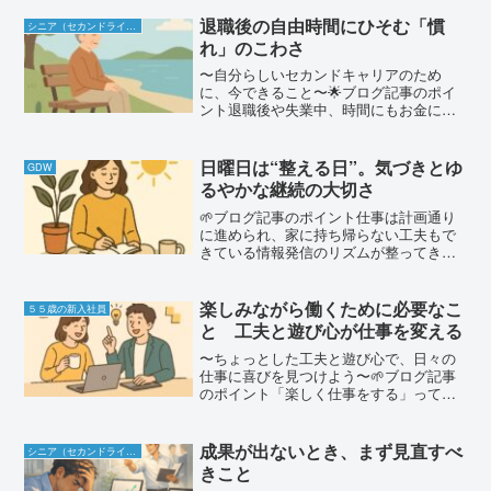
退職後の自由時間にひそむ「慣
シニア（セカンドライフ）
れ」のこわさ
〜自分らしいセカンドキャリアのため
に、今できること〜🌟ブログ記事のポイ
ント退職後や失業中、時間にもお金にも
少し余裕があると「自由な生活って幸せ
だな」と感じることも多いですよね。で
も、実はその自由な生活に“慣れてしま
日曜日は“整える日”。気づきとゆ
GDW
う”ことが、次のステップを...
るやかな継続の大切さ
🌱ブログ記事のポイント仕事は計画通り
に進められ、家に持ち帰らない工夫もで
きている情報発信のリズムが整ってき
て、義務感ではなく楽しさを感じ始めて
いる「続けなきゃ」という気持ちを少し
ゆるめたことで、気づきや学びが自然と
楽しみながら働くために必要なこ
５５歳の新入社員
生まれてきた電子書籍などの...
と 工夫と遊び心が仕事を変える
〜ちょっとした工夫と遊び心で、日々の
仕事に喜びを見つけよう〜🌱ブログ記事
のポイント「楽しく仕事をする」って、
特別なことではありません。日々の仕事
の中に、ちょっとした工夫や遊び心を持
ち込むことで、私たちは“働くことそのも
成果が出ないとき、まず見直すべ
シニア（セカンドライフ）
の”をもっと前向きに感...
きこと