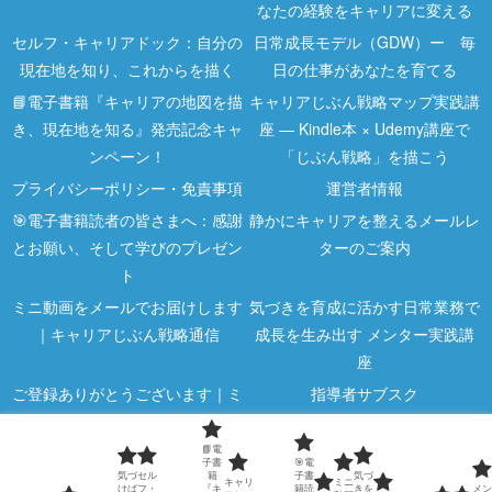
なたの経験をキャリアに変える
セルフ・キャリアドック：自分の
日常成長モデル（GDW）ー 毎
現在地を知り、これからを描く
日の仕事があなたを育てる
📘電子書籍『キャリアの地図を描
キャリアじぶん戦略マップ実践講
き、現在地を知る』発売記念キャ
座 ― Kindle本 × Udemy講座で
ンペーン！
「じぶん戦略」を描こう
プライバシーポリシー・免責事項
運営者情報
🎯電子書籍読者の皆さまへ：感謝
静かにキャリアを整えるメールレ
とお願い、そして学びのプレゼン
ターのご案内
ト
ミニ動画をメールでお届けします
気づきを育成に活かす日常業務で
｜キャリアじぶん戦略通信
成長を生み出す メンター実践講
座
ご登録ありがとうございます｜ミ
指導者サブスク
ニ動画のご案内
指導者向け講座
気づくと差がつく｜キャリア5分
📘電
子書
🎯電
気づ
セル
籍
子書
気づ
メモ
キャリ
ミニ
けば
フ・
『キ
籍読
きを
メン