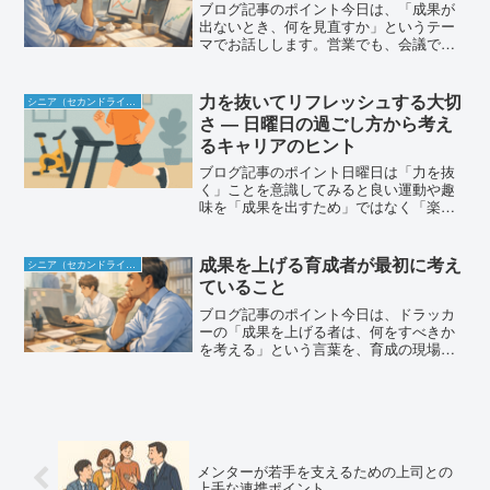
ブログ記事のポイント今日は、「成果が
出ないとき、何を見直すか」というテー
マでお話しします。営業でも、会議で
も、育成でも、これまでお伝えしてきた
のは設計が大事だということでした。け
れど現実は、設計しても、準備しても、
力を抜いてリフレッシュする大切
シニア（セカンドライフ）
行動しても、すぐに成果が出...
さ ― 日曜日の過ごし方から考え
るキャリアのヒント
ブログ記事のポイント日曜日は「力を抜
く」ことを意識してみると良い運動や趣
味を「成果を出すため」ではなく「楽し
むため」に取り組むと心が軽くなるキャ
リアにおいても「常に全力」ではなく
「力を抜く時間」が必要リフレッシュ
成果を上げる育成者が最初に考え
シニア（セカンドライフ）
が、次の一週間を元気に過ごす...
ていること
ブログ記事のポイント今日は、ドラッカ
ーの「成果を上げる者は、何をすべきか
を考える」という言葉を、育成の現場に
どう活かすかを考えてみます。これま
で、営業や会議に当てはめてお話してき
ました。営業では「誰に何をどう伝える
か」を設計することで成果が...
メンターが若手を支えるための上司との
上手な連携ポイント