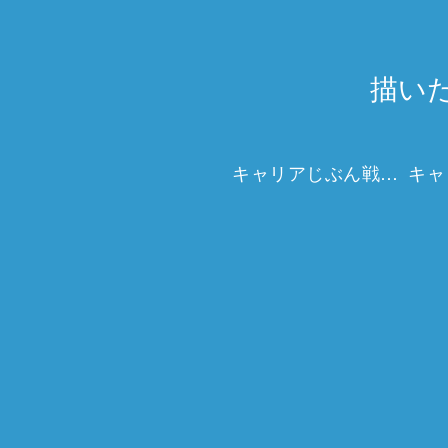
描い
キャリアじぶん戦略マップで、未来を描く力を。