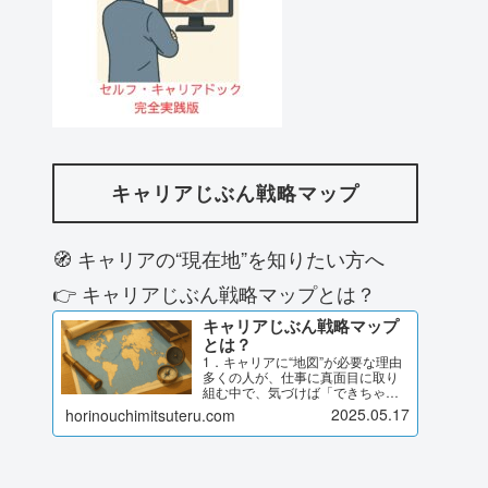
キャリアじぶん戦略マップ
🧭 キャリアの“現在地”を知りたい方へ
👉 キャリアじぶん戦略マップとは？
キャリアじぶん戦略マップ
とは？
1．キャリアに“地図”が必要な理由
多くの人が、仕事に真面目に取り
組む中で、気づけば「できちゃっ
たキャリア」になっていません
2025.05.17
horinouchimitsuteru.com
か？与えられた役割に応え続けて
いたら、今のポジションにいた評
価や異動を意識しながら目の前の
課題に取り組んできたでも、ふ…