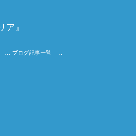
リア』
Udemy講座一覧 キャリアを描く実践オンライン講座
ブログ記事一覧 キャリアを育てる実践ヒント集