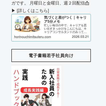
ガです。 月曜日と金曜日、週２回配信📩
▶ [詳しくはこちら]
気づくと差がつく｜キャリ
ア5分メモ
忙しい毎日の中で、キャリアを思
い出すきっかけをこんにちは。キ
ャリアコンサルタントのみってる
です。このページでは、私が発信
2026.03.21
horinouchimitsuteru.com
している「気づくと差がつく｜キ
ャリア5分メモ」のブログ記事をま
とめてご紹介しています。気づけ
ば差がつく キャリア5分メモ...
電子書籍若手社員向け