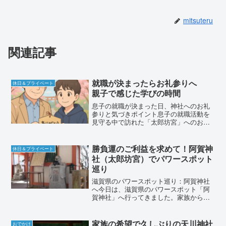
mitsuteru
関連記事
就職が決まったらお礼参りへ
休日＆プライベート
親子で感じた学びの時間
息子の就職が決まった日、神社へのお礼
参りと気づきポイント息子の就職活動を
見守る中で訪れた「太郎坊宮」へのお礼
参りの話地元の学生たちの姿から見える
「目標に向かう力」神頼みと努力、そし
て感謝の気持ちを持つことの大切さ帰宅
勝負運のご利益を求めて！阿賀神
休日＆プライベート
後の出来事から気づいた、...
社（太郎坊宮）でパワースポット
巡り
滋賀県のパワースポット巡り：阿賀神社
へ今日は、滋賀県のパワースポット「阿
賀神社」へ行ってきました。家族から
「久しぶりに行こう」と誘われ、運転手
を務めることに。神戸市内の自宅から六
甲山を見ると雲ひとつない青空が広がっ
家族の希望で久しぶりの天川神社
おでかけ