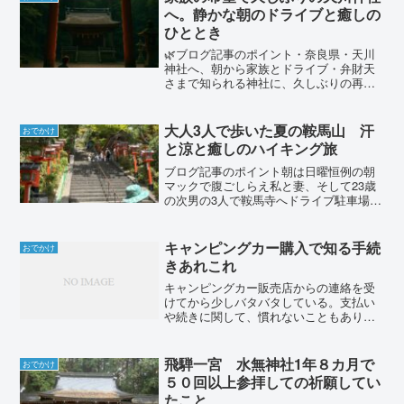
ていましたが、高速を走るう...
へ。静かな朝のドライブと癒しの
ひととき
🌿ブログ記事のポイント・奈良県・天川
神社へ、朝から家族とドライブ・弁財天
さまで知られる神社に、久しぶりの再
訪・愛犬は神社の外で待機し、交代でお
参り・ペットへの神社の丁寧な対応にほ
っこり・ナビが珍しいルートを案内し、
大人3人で歩いた夏の鞍馬山 汗
おでかけ
自然を感じる旅に🚗奈良県天...
と涼と癒しのハイキング旅
ブログ記事のポイント朝は日曜恒例の朝
マックで腹ごしらえ私と妻、そして23歳
の次男の3人で鞍馬寺へドライブ駐車場は
親切な個人宅で、観光案内つきの500円鞍
馬山から貴船神社へは木の根道の続くワ
イルドな山道気温28度、日陰は多いけど
キャンピングカー購入で知る手続
おでかけ
全身汗だく貴船...
きあれこれ
キャンピングカー販売店からの連絡を受
けてから少しバタバタしている。支払い
や続きに関して、慣れないこともあり苦
戦している。楽しみでわくわくしている
反面、こちらが考えていたスピードで動
かないことで苛立ちもある。昨夜も少
飛騨一宮 水無神社1年８カ月で
おでかけ
し、家族で少し険悪な雰囲気...
５０回以上参拝しての祈願してい
たこと