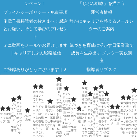
ンペーン！
「じぶん戦略」を描こう
プライバシーポリシー・免責事項
運営者情報
🎯電子書籍読者の皆さまへ：感謝
静かにキャリアを整えるメールレ
とお願い、そして学びのプレゼン
ターのご案内
ト
ミニ動画をメールでお届けします
気づきを育成に活かす日常業務で
｜キャリアじぶん戦略通信
成長を生み出す メンター実践講
座
ご登録ありがとうございます｜ミ
指導者サブスク
ニ動画のご案内
📘電
指導者向け講座
気づくと差がつく｜キャリア5分
子書
🎯電
気づ
セル
籍
子書
気づ
メモ
キャリ
ミニ
けば
フ・
『キ
籍読
きを
メン
アじぶ
動画
でき
キャ
ャリ
者の
静か
育成
ご登
ター
ん戦略
をメ
指導者・メンターのための学びの
メンターとは何か？｜教える人で
キャ
てい
リア
アの
皆さ
にキ
に活
録あ
気づ
指導
とは
プラ
マップ
プラ
ール
リア
たキ
ドッ
日常成長
地図
ま
ャリ
かす
りが
くと
者・
何
イバ
実践講
イバ
でお
ページ
はなく成長を支える人
じぶ
ャリ
ク：
モデル
を描
へ：
アを
日常
とう
差が
メン
か？
シー
座 ―
シー
届け
指導
指導
サイ
経営
ん戦
アー
自分
（GDW）
き、
運営
感謝
整え
業務
ござ
つく
ター
｜教
ポリ
ブログ
Kindle
ポリ
しま
者サ
者向
トマ
者相
略マ
あな
の現
ー 毎日
現在
者情
とお
るメ
で成
いま
｜キ
のた
える
日常業務で若手は育つ｜メンター
指導者も成長し続ける｜日常業務
シ
（blog）
本 ×
シ
す｜
ブス
け講
ップ
談
ップ
たの
在地
の仕事が
地を
報
願
ール
長を
す｜
ャリ
めの
人で
ー・
Udemy
ー・
キャ
ク
座
へよ
経験
を知
あなたを
知
い、
レタ
生み
ミニ
ア5
学び
はな
のための若手育成方法
で人を育てる力を磨くために
免責
講座で
免責
リア
うこ
をキ
り、
育てる
る』
そし
ーの
出す
動画
分メ
のペ
く成
事項
「じぶ
事項
じぶ
そ
ャリ
これ
発売
て学
ご案
メン
のご
モ
ージ
長を
ん戦
ん戦
アに
から
記念
びの
内
ター
案内
支え