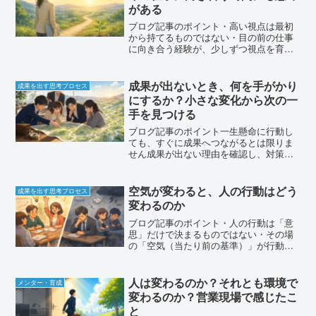
がある
ブログ記事のポイント・高い視点は最初
から持てるものではない・目の前の仕事
に向き合う経験が、少しずつ視点を育て
ていく・今できることに集中する時間に
も、大きな意味がある・うまくいかなか
った経験も、後から大切な学びになる・
成果が出ないとき、何を手がかり
成果を出す思考プロセス
日常業務の積み重ねが、次...
にするか？小さな変化から次の一
手を見つける
ブログ記事のポイント一生懸命に行動し
ても、すぐに成果へつながるとは限りま
せん成果が出ない理由を確認し、対策を
考えることは必要ですただし、できてい
ないことだけを見ていると、成果につな
がる小さな変化を見落とします「行動・
空気が変わると、人の行動はどう
成果を出す思考プロセス
手応え・成果」の3つを分...
変わるのか
ブログ記事のポイント・人の行動は「意
思」だけで決まるものではない・その場
の「空気（当たり前の基準）」が行動に
大きく影響する・発言しやすい空気では
発言が増え、挑戦する空気では挑戦が増
える・逆に、抑える空気では行動は止ま
人は変わるのか？それとも環境で
メンター・育成
ってしまう・人を変えよう...
変わるのか？営業現場で感じたこ
と