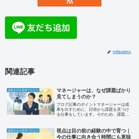
mitsuteru
関連記事
マネージャーは、なぜ課題ばかり
成果を出す思考プロセス
見てしまうのか？
ブログ記事のポイントマネージャーは成
果を出すために、日頃から課題を見つけ
る仕事をしています。そのため、課題ば
かり見てしまうのは自然なことです。し
かし、その視点を部下育成にもそのまま
持ち込むと、人の可能性を見落としてし
視点は目の前の経験の中で育つ｜
成果を出す思考プロセス
まうことがあります。部下...
今の仕事に向き合う時間にも意味