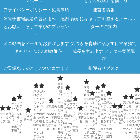
ンペーン！
「じぶん戦略」を描こう
プライバシーポリシー・免責事項
運営者情報
🎯電子書籍読者の皆さまへ：感謝
静かにキャリアを整えるメールレ
とお願い、そして学びのプレゼン
ターのご案内
ト
ミニ動画をメールでお届けします
気づきを育成に活かす日常業務で
｜キャリアじぶん戦略通信
成長を生み出す メンター実践講
座
ご登録ありがとうございます｜ミ
指導者サブスク
ニ動画のご案内
指導者向け講座
気づくと差がつく｜キャリア5分
📘電
子書
🎯電
気づ
セル
籍
子書
気づ
メモ
キャリ
ミニ
けば
フ・
『キ
籍読
きを
メン
アじぶ
動画
でき
キャ
ャリ
者の
静か
育成
ご登
ター
指導者・メンターのための学びの
メンターとは何か？｜教える人で
ん戦略
をメ
キャ
てい
リア
アの
皆さ
にキ
に活
録あ
気づ
指導
とは
プラ
マップ
プラ
ール
リア
たキ
ドッ
日常成長
地図
ま
ャリ
かす
りが
くと
者・
何
イバ
実践講
イバ
でお
ページ
はなく成長を支える人
じぶ
ャリ
ク：
モデル
を描
へ：
アを
日常
とう
差が
メン
か？
シー
座 ―
シー
届け
指導
指導
サイ
経営
ん戦
アー
自分
（GDW）
き、
運営
感謝
整え
業務
ござ
つく
ター
｜教
ポリ
ブログ
Kindle
ポリ
しま
者サ
者向
日常業務で若手は育つ｜メンター
指導者も成長し続ける｜日常業務
トマ
者相
略マ
あな
の現
ー 毎日
現在
者情
とお
るメ
で成
いま
｜キ
のた
える
シ
（blog）
本 ×
シ
す｜
ブス
け講
ップ
談
ップ
たの
在地
の仕事が
地を
報
願
ール
長を
す｜
ャリ
めの
人で
ー・
Udemy
ー・
キャ
ク
座
へよ
経験
を知
あなたを
知
い、
レタ
生み
ミニ
ア5
学び
はな
のための若手育成方法
で人を育てる力を磨くために
免責
講座で
免責
リア
うこ
をキ
り、
育てる
る』
そし
ーの
出す
動画
分メ
のペ
く成
事項
「じぶ
事項
じぶ
そ
ャリ
これ
発売
て学
ご案
メン
のご
モ
ージ
長を
ん戦
ん戦
© 2023 描いたキャリアを実現する『つくるキャリア』.
アに
から
記念
びの
内
ター
案内
支え
略」を
略通
変え
を描
キャ
プレ
実践
る人