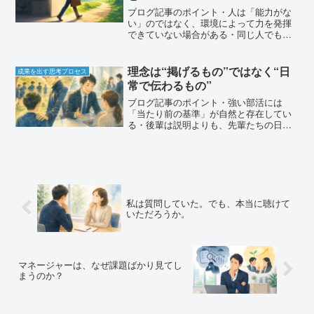
ブログ記事のポイント・人は「能力がな
い」のではなく、環境によって力を発揮
できていない場合がある・同じ人でも、
上司やチームが変わることで成果が大き
く変わることがある・「伸びない人」と
決めつける前に、環境との相性を見るこ
理念は“掲げるもの”ではなく“日
成果を出す思考プロセス
とが大切・自分自身も、環...
常で伝わるもの”
ブログ記事のポイント・強い部活には
「当たり前の基準」が自然と存在してい
る・後輩は説明よりも、先輩たちの日常
の行動を見て学んでいる・会社の理念や
ビジョンも、本来は「どんな人材になっ
てほしいか」を示している・新人や若手
社員は、言葉よりも職場の空...
私は質問していた。でも、本当に聴けて
いただろうか。
マネージャーは、なぜ課題ばかり見てし
まうのか？