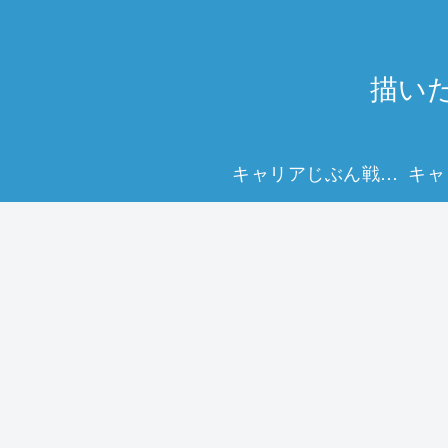
描い
キャリアじぶん戦略マップで、未来を描く力を。