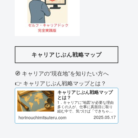
キャリアじぶん戦略マップ
🧭 キャリアの“現在地”を知りたい方へ
👉 キャリアじぶん戦略マップとは？
キャリアじぶん戦略マップ
とは？
1．キャリアに“地図”が必要な理由
多くの人が、仕事に真面目に取り
組む中で、気づけば「できちゃっ
たキャリア」になっていません
2025.05.17
horinouchimitsuteru.com
か？与えられた役割に応え続けて
いたら、今のポジションにいた評
価や異動を意識しながら目の前の
課題に取り組んできたでも、ふ…