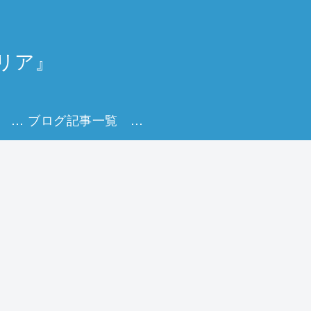
リア』
Udemy講座一覧 キャリアを描く実践オンライン講座
ブログ記事一覧 キャリアを育てる実践ヒント集