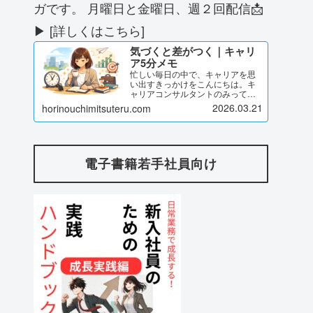
ガです。 月曜日と金曜日、週２回配信📩
▶ [詳しくはこちら]
気づくと差がつく｜キャリ
ア5分メモ
忙しい毎日の中で、キャリアを思
い出すきっかけをこんにちは。キ
ャリアコンサルタントのみってる
です。このページでは、私が発信
2026.03.21
horinouchimitsuteru.com
している「気づくと差がつく｜キ
ャリア5分メモ」のブログ記事をま
とめてご紹介しています。気づけ
ば差がつく キャリア5分メモ...
電子書籍若手社員向け