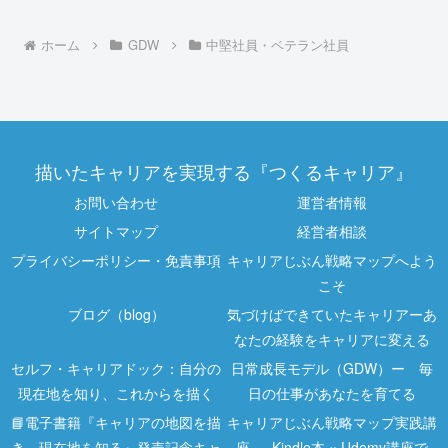
ホーム
GDW
中堅社員・ベテラン社員
描いたキャリアを実現する『つくるキャリア』
お問い合わせ
運営者情報
サイトマップ
経営者相談
プライバシーポリシー・免責事項
キャリアじぶん戦略マップへよう
こそ
ブログ（blog）
気づけばできていたキャリアーあ
なたの経験をキャリアに変える
セルフ・キャリアドック：自分の
日常成長モデル（GDW）ー 毎
現在地を知り、これからを描く
日の仕事があなたを育てる
📘電子書籍『キャリアの地図を描
キャリアじぶん戦略マップ実践講
き、現在地を知る』発売記念キャ
座 ― Kindle本 × Udemy講座で