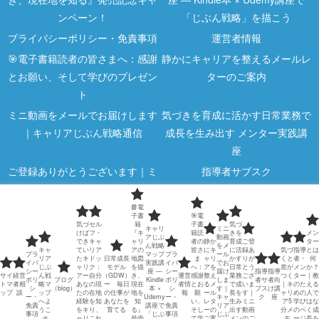
ンペーン！
「じぶん戦略」を描こう
プライバシーポリシー・免責事項
運営者情報
🎯電子書籍読者の皆さまへ：感謝
静かにキャリアを整えるメールレ
とお願い、そして学びのプレゼン
ターのご案内
ト
ミニ動画をメールでお届けします
気づきを育成に活かす日常業務で
｜キャリアじぶん戦略通信
成長を生み出す メンター実践講
座
ご登録ありがとうございます｜ミ
指導者サブスク
ニ動画のご案内
指導者向け講座
気づくと差がつく｜キャリア5分
📘電
子書
🎯電
気づ
セル
籍
子書
気づ
メモ
キャリ
ミニ
けば
フ・
『キ
籍読
きを
メン
アじぶ
動画
でき
キャ
ャリ
者の
静か
育成
ご登
ター
指導者・メンターのための学びの
メンターとは何か？｜教える人で
ん戦略
をメ
キャ
てい
リア
アの
皆さ
にキ
に活
録あ
気づ
指導
とは
プラ
マップ
プラ
ール
リア
たキ
ドッ
日常成長
地図
ま
ャリ
かす
りが
くと
者・
何
イバ
実践講
イバ
でお
ページ
はなく成長を支える人
じぶ
ャリ
ク：
モデル
を描
へ：
アを
日常
とう
差が
メン
か？
シー
座 ―
シー
届け
指導
指導
サイ
経営
ん戦
アー
自分
（GDW）
き、
運営
感謝
整え
業務
ござ
つく
ター
｜教
ポリ
ブログ
Kindle
ポリ
しま
者サ
者向
日常業務で若手は育つ｜メンター
指導者も成長し続ける｜日常業務
トマ
者相
略マ
あな
の現
ー 毎日
現在
者情
とお
るメ
で成
いま
｜キ
のた
える
シ
（blog）
本 ×
シ
す｜
ブス
け講
ップ
談
ップ
たの
在地
の仕事が
地を
報
願
ール
長を
す｜
ャリ
めの
人で
ー・
Udemy
ー・
キャ
ク
座
へよ
経験
を知
あなたを
知
い、
レタ
生み
ミニ
ア5
学び
はな
のための若手育成方法
で人を育てる力を磨くために
免責
講座で
免責
リア
うこ
をキ
り、
育てる
る』
そし
ーの
出す
動画
分メ
のペ
く成
事項
「じぶ
事項
じぶ
そ
ャリ
これ
発売
て学
ご案
メン
のご
モ
ージ
長を