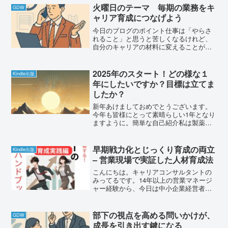
のか」を言葉にできる人は成長が早い。
火曜日のテーマ 毎期の業務をキ
GDW
ミスを責めるのではなく、...
ャリア育成につなげよう
今日のブログのポイント仕事は「やらさ
れること」と思うと苦しくなるけれど、
自分のキャリアの材料に変えることがで
きる。営業でも事務でも、工夫次第でス
キルや経験を伸ばすチャンスになる。セ
ルフ・キャリアドックの考え方を取り入
2025年のスタート！どの様な１
Kindle出版
れて、「今期の業務を通じ...
年にしたいですか？目標は立てま
したか？
新年あけましておめでとうございます。
今年も皆様にとって素晴らしい1年となり
ますように。簡単な自己紹介私は製薬会
社で30年以上の営業経験があり、そのう
ち14年間はマネージャーとして部下育成
に携わってきました。新規事業や２つの
早期戦力化とじっくり育成の両立
Kindle出版
営業部門でマネジメ...
– 営業現場で実証した人材育成法
こんにちは。キャリアコンサルタントの
みってるです。14年以上の営業マネージ
ャー経験から、今日は中小企業経営者の
皆様に向けて、現場での人材育成につい
てお話しさせていただきます。営業現場
で感じた課題営業マネージャーとして最
部下の視点を高める問いかけが、
GDW
も悩んでいたのは、「早...
成長を引き出す鍵になる