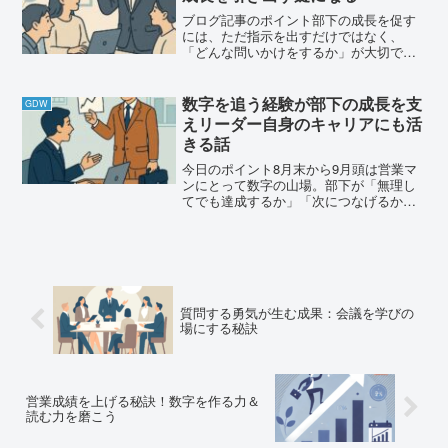
ブログ記事のポイント部下の成長を促す
には、ただ指示を出すだけではなく、
「どんな問いかけをするか」が大切で
す。この記事では、ある製品のプロモー
ターを部下に任せたときの実例をもと
に、「問題点と課題の違いをどう認識し
数字を追う経験が部下の成長を支
GDW
てもらうか」「自分ごととして動...
えリーダー自身のキャリアにも活
きる話
今日のポイント8月末から9月頭は営業マ
ンにとって数字の山場。部下が「無理し
てでも達成するか」「次につなげるか」
を見極めることが大切。数字を追う経験
は、メンバーにとってもリーダーにとっ
ても成長のチャンスになる。キャリアを
考えるとき、短期的な結...
質問する勇気が生む成果：会議を学びの
場にする秘訣
営業成績を上げる秘訣！数字を作る力＆
読む力を磨こう