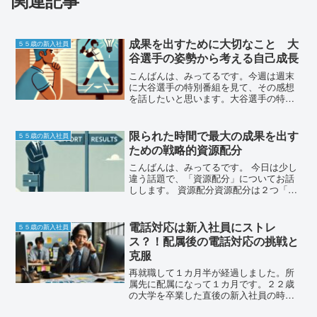
成果を出すために大切なこと 大
５５歳の新入社員
谷選手の姿勢から考える自己成長
こんばんは、みってるです。今週は週末
に大谷選手の特別番組を見て、その感想
を話したいと思います。大谷選手の特集
を見て感じたことまず、11月8日金曜日の
夜にテレビで大谷選手の特集をやってい
たので、録画して見ました。その録画を2
限られた時間で最大の成果を出す
５５歳の新入社員
回も見直しました。...
ための戦略的資源配分
こんばんは、みってるです。 今日は少し
違う話題で、「資源配分」についてお話
しします。 資源配分資源配分は２つ「資
源配分」と言うと、ビジネスの場面で
は、「どの企画にどれくらいお金を使う
か」を決めることや、自分の労力や行動
電話対応は新入社員にストレ
５５歳の新入社員
が100だとした場合、...
ス？！配属後の電話対応の挑戦と
克服
再就職して１カ月半が経過しました。所
属先に配属になって１カ月です。２２歳
の大学を卒業した直後の新入社員の時を
思い出すこともあります。２回目の新入