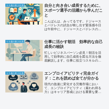
社員ですが、新しい環境で仕事をすると
きにはミスもあります。５５歳の新入社
自分と向き合い成長するために、
５５歳の新入社員
員として、気づきや学びを...
スポーツ選手の活躍から学んだこ
と
こんばんは、みってるです。ドジャース
とパドレスの試合が映し出す緊張感今日
は午前中に、ドジャースとパドレスの試
合が放送されていました。この試合は勝
てば次のステージに進めるという大事な
試合でした。ドジャースは山本投手、パ
仕事に活かす朝活 効率的な自己
５５歳の新入社員
ドレスはダルビッシュ投手...
成長の秘訣
忙しいビジネスパーソン必見！朝活を活
用して効率的に自己成長を図る方法を徹
底解説します。仕事に役立つスキルの習
得や、モチベーションを高める朝のルー
チンで、1日をポジティブにスタートしま
しょう！
エンプロイアビリティ完全ガイ
５５歳の新入社員
ド：これを読めば全てが分かる
現代の急速に変化する労働市場におい
て、エンプロイアビリティ（雇われ得る
力）はキャリア形成における重要な要素
となっています。本記事では、エンプロ
イアビリティの基本概念から具体的な向
上方法まで、詳細に解説します。このガ
イドを読むことで、エンプロ...