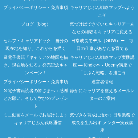
プライバシーポリシー・免責事項
キャリアじぶん戦略マップへよう
こそ
ブログ（blog）
気づけばできていたキャリアーあ
なたの経験をキャリアに変える
セルフ・キャリアドック：自分の
日常成長モデル（GDW）ー 毎
現在地を知り、これからを描く
日の仕事があなたを育てる
📘電子書籍『キャリアの地図を描
キャリアじぶん戦略マップ実践講
き、現在地を知る』発売記念キャ
座 ― Kindle本 × Udemy講座で
ンペーン！
「じぶん戦略」を描こう
プライバシーポリシー・免責事項
運営者情報
🎯電子書籍読者の皆さまへ：感謝
静かにキャリアを整えるメールレ
とお願い、そして学びのプレゼン
ターのご案内
ト
ミニ動画をメールでお届けします
気づきを育成に活かす日常業務で
｜キャリアじぶん戦略通信
成長を生み出す メンター実践講
座