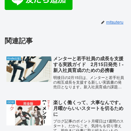
mitsuteru
関連記事
メンターと若手社員の成長を支援
Kindle出版
する実践ガイド 2月15日発売！-
新入社員育成のための必携書
明後日の2月15日は、メンターと若手社員
の相互成長を支援する新しい実践書の発
売日となります。新入社員育成の課題に
応える実践ガイド4月から新入社員を迎え
る準備は進んでいますでしょうか？特に
メンターを担当される方々は、「どのよ
楽しく働くって、大事なんです。
GDW
うに指導すれば良い...
月曜からいいスタートを切るため
に
ブログ記事のポイント月曜日は1週間のス
タート。だからこそ、気持ちを切り替え
て、前向きに仕事に取り組みたいもので