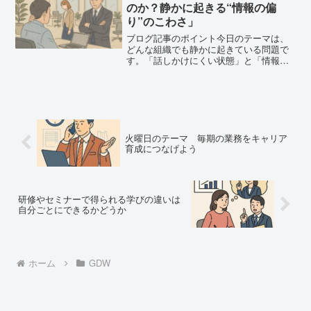
てもらうか」「自分ごととして動...
のか？静かに起きる“情報の偏
り”のこわさ」
ブログ記事のポイント今日のテーマは、
どんな組織でも静かに起きている問題で
す。「話しかけにくい状態」と「情報が
特定のルートからしか入ってこない状
態」この2つが重なると、組織は一気に弱
り始めます。・忙しさが“話しかけにく
さ”を生む・遠慮が情報の...
火曜日のテーマ 毎期の業務をキャリア
育成につなげよう
研修やセミナーで得られる学びの違いは
自分ごとにできるかどうか
ホーム
GDW