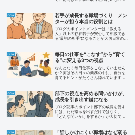
す。今回のブログでは、「仕事を楽しむ
ことの大切さ」についてお話しします。
実はちょっとした工夫や自分なりの“ゲー
若手が成長する職場づくり メン
GDW
ム感覚”を取り入れる...
ターが担う本当の役割とは
ブログのポイントメンターは「教える
人」以上の存在若手が安心して相談でき
る“最初の相手”になることが大切日常の中
で小さな支援を積み重ねる役割気づきを
引き出す働きが、若手の自走力につなが
る若手の成長はチーム全体の成果にも直
毎日の仕事を“こなす”から“育て
GDW
結するメンターの役割は...
る”に変える3つの視点
なんとなく毎日仕事をこなしていません
か？実はその日々の業務の中に、自分を
育てるヒントがたくさん隠れています。
今回は「目的を意識する」「改善してみ
る」「挑戦してみる」という3つの視点か
ら、仕事をキャリア育成につなげる方法
部下の視点を高める問いかけが、
GDW
をご紹介します。今日の...
成長を引き出す鍵になる
ブログ記事のポイント部下の成長を促す
には、ただ指示を出すだけではなく、
「どんな問いかけをするか」が大切で
す。この記事では、ある製品のプロモー
ターを部下に任せたときの実例をもと
に、「問題点と課題の違いをどう認識し
「話しかけにくい職場はなぜ弱る
GDW