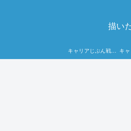
描い
キャリアじぶん戦略マップで、未来を描く力を。