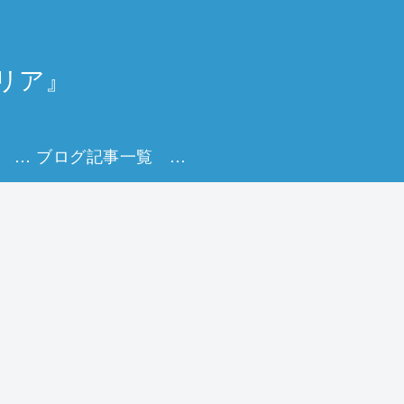
リア』
Udemy講座一覧 キャリアを描く実践オンライン講座
ブログ記事一覧 キャリアを育てる実践ヒント集