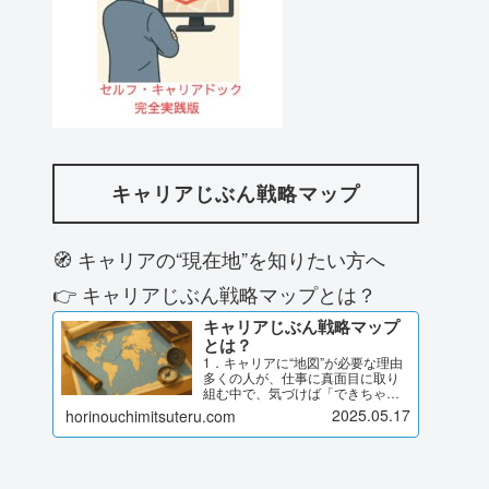
キャリアじぶん戦略マップ
🧭 キャリアの“現在地”を知りたい方へ
👉 キャリアじぶん戦略マップとは？
キャリアじぶん戦略マップ
とは？
1．キャリアに“地図”が必要な理由
多くの人が、仕事に真面目に取り
組む中で、気づけば「できちゃっ
たキャリア」になっていません
2025.05.17
horinouchimitsuteru.com
か？与えられた役割に応え続けて
いたら、今のポジションにいた評
価や異動を意識しながら目の前の
課題に取り組んできたでも、ふ…