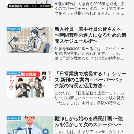
変化の時代に向き合う2025年を迎え、多
くのマネージャーが次のキャリアステッ
プを考える時期かもしれません。ハイブ
リッドワークやデジタル化の加速など、
ビジネス環境は大きく変化しています。
そんな中で、キャリアの選択肢を広げる
新入社員・若手社員の皆さんへ
Kindle出版
ことは、一つの賢明な...
〜時間管理の達人になるための週
間スケジュール術〜
仕事を効率的に進めるには、スケジュー
ル管理が重要だと言われます。しかし、
単に予定を埋めるだけでは真の効率化は
図れません。30年以上の営業経験から学
んだ、実践的なスケジュール管理の方法
をお伝えしたいと思います。1. なぜ2週間
『日常業務で成長する！』シリー
Kindle出版
単位の計画が効果...
ズ 新刊のご案内～ペーパーバッ
ク版の特長と活用方法～
このたび、『日常業務で成長する！』シ
リーズの新しいペーパーバック版を発売
いたしました。本日は、各版の特長と活
用方法についてご紹介させていただきま
す。充実のラインナップ今回のペーパー
バック版は、お客様のニーズに合わせて4
棚卸しから始める成長計画 〜強
Kindle出版
種類をご用意しました。...
みを活かして次のステージへ〜
こんにちは。キャリアコンサルタントの