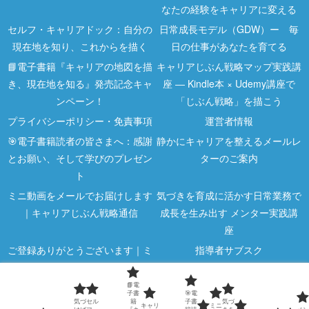
なたの経験をキャリアに変える
セルフ・キャリアドック：自分の
日常成長モデル（GDW）ー 毎
現在地を知り、これからを描く
日の仕事があなたを育てる
📘電子書籍『キャリアの地図を描
キャリアじぶん戦略マップ実践講
き、現在地を知る』発売記念キャ
座 ― Kindle本 × Udemy講座で
ンペーン！
「じぶん戦略」を描こう
プライバシーポリシー・免責事項
運営者情報
🎯電子書籍読者の皆さまへ：感謝
静かにキャリアを整えるメールレ
とお願い、そして学びのプレゼン
ターのご案内
ト
ミニ動画をメールでお届けします
気づきを育成に活かす日常業務で
｜キャリアじぶん戦略通信
成長を生み出す メンター実践講
座
ご登録ありがとうございます｜ミ
指導者サブスク
ニ動画のご案内
指導者向け講座
気づくと差がつく｜キャリア5分
📘電
子書
🎯電
気づ
セル
籍
子書
気づ
メモ
キャリ
ミニ