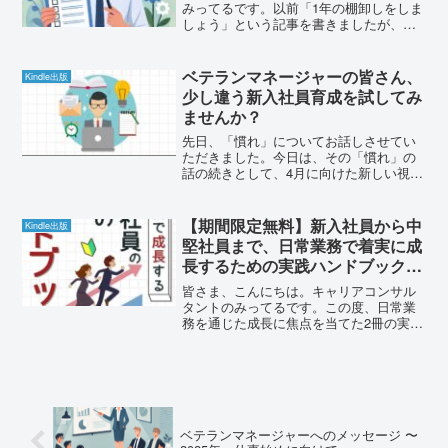
みってるです。以前「1年の棚卸しをしま
しょう」という記事を書きましたが、今
回はその続編として、棚卸しで見えてき
た自分の強みを活かし、次のステップに
進むための具体的な方法についてお話し
ベテランマネージャーの皆さん、
Kindle出版
したいと思います。棚卸...
少し違う新入社員育成を試してみ
ませんか？
先日、「慣れ」についてお話しさせてい
ただきました。今日は、その「慣れ」の
話の続きとして、4月に向けた新しい視点
をご提案したいと思います。いつもの4
月、いつもの準備「新入社員の受け入れ
準備か。去年の資料を更新して…」 「例
【期間限定無料】新入社員から中
Kindle出版
年通りの指導計画で問...
堅社員まで、日常業務で着実に成
長するための実践ハンドブック2
冊を同時キャンペーン開始
皆さま、こんにちは。キャリアコンサル
タントのみってるです。この度、日常業
務を通じた成長に焦点を当てた2冊の実践
ハンドブックのキャンペーンを同時に実
施します。1月4日から1月7日までの期間
限定で、両書籍を無料でダウンロードい
ただけるキャンペー...
ベテランマネージャーへのメッセージ 〜