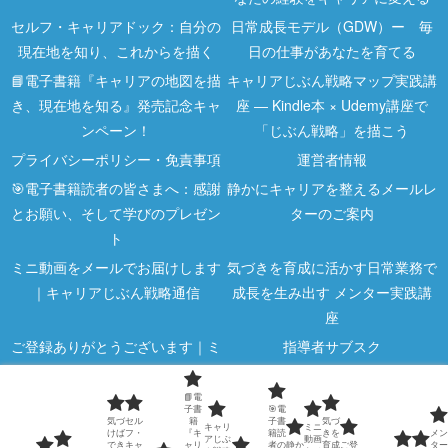
セルフ・キャリアドック：自分の
日常成長モデル（GDW）ー 毎
現在地を知り、これからを描く
日の仕事があなたを育てる
📘電子書籍『キャリアの地図を描
キャリアじぶん戦略マップ実践講
き、現在地を知る』発売記念キャ
座 ― Kindle本 × Udemy講座で
ンペーン！
「じぶん戦略」を描こう
プライバシーポリシー・免責事項
運営者情報
🎯電子書籍読者の皆さまへ：感謝
静かにキャリアを整えるメールレ
とお願い、そして学びのプレゼン
ターのご案内
ト
ミニ動画をメールでお届けします
気づきを育成に活かす日常業務で
｜キャリアじぶん戦略通信
成長を生み出す メンター実践講
座
ご登録ありがとうございます｜ミ
指導者サブスク
ニ動画のご案内
📘電
指導者向け講座
気づくと差がつく｜キャリア5分
子書
🎯電
気づ
セル
籍
子書
気づ
メモ
キャリ
ミニ
けば
フ・
『キ
籍読
きを
メン
アじぶ
動画
でき
キャ
ャリ
者の
静か
育成
ご登
ター