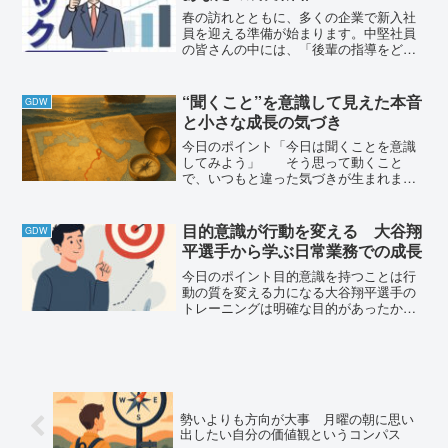
春の訪れとともに、多くの企業で新入社
員を迎える準備が始まります。中堅社員
の皆さんの中には、「後輩の指導をどう
しよう」「自分の経験は本当に役立つの
だろうか」と、さまざまな思いを抱えて
いる方も多いのではないでしょうか。私
“聞くこと”を意識して見えた本音
GDW
自身、製薬会社での営業マ...
と小さな成長の気づき
今日のポイント「今日は聞くことを意識
してみよう」 そう思って動くこと
で、いつもと違った気づきが生まれま
す。日常の業務の中で、ただ作業をこな
すだけではなく「今日は〇〇を意識して
みよう」と決めて動くこと。それが自分
目的意識が行動を変える 大谷翔
GDW
の成長につながっていきます。...
平選手から学ぶ日常業務での成長
今日のポイント目的意識を持つことは行
動の質を変える力になる大谷翔平選手の
トレーニングは明確な目的があったから
こそ成果に直結した私たちの仕事におい
ても「何のためにやるのか」を意識する
ことで成長が加速する大谷翔平選手のト
レーニングに学ぶみなさん...
勢いよりも方向が大事 月曜の朝に思い
出したい自分の価値観というコンパス