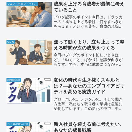
成果を上げる育成者が最初に考え
シニア（セカンドライフ）
ていること
ブログ記事のポイント今日は、ドラッカ
ーの「成果を上げる者は、何をすべきか
を考える」という言葉を、育成の現場に
どう活かすかを考えてみます。これま
で、営業や会議に当てはめてお話してき
ました。営業では「誰に何をどう伝える
焦って動くより、立ち止まって整
GDW
か」を設計することで成果が...
える時間が次の成果をつくる
今日のブログのポイント忙しいときほ
ど、「動くこと」ばかりに意識が向きが
ちです。でも、本当に成果につながるの
は、動くことだけではなく、「整える時
間」を持つことです。動きを見直し、考
えを整理し、相手との関わり方を整え
変化の時代を生き抜くスキルと
Kindle出版
る。この小さな時間が、次の一...
は？―あなたのエンプロイアビリ
ティを高める実践ガイド
グローバル化、デジタル化、そして働き
方改革―私たちを取り巻く環境は急速に
変化しています。この変化の中で、中堅
社員の皆さんは「このままで良いのか」
という漠然とした不安を感じているので
はないでしょうか。エンプロイアビリテ
新入社員を迎える前に考えたい、
５５歳の新入社員
ィを考える時期 中堅社員...
あなたの成長戦略