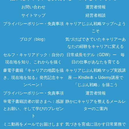
お問い合わせ
運営者情報
サイトマップ
経営者相談
プライバシーポリシー・免責事項
キャリアじぶん戦略マップへよう
こそ
ブログ（blog）
気づけばできていたキャリアーあ
なたの経験をキャリアに変える
セルフ・キャリアドック：自分の
日常成長モデル（GDW）ー 毎
現在地を知り、これからを描く
日の仕事があなたを育てる
📘電子書籍『キャリアの地図を描
キャリアじぶん戦略マップ実践講
き、現在地を知る』発売記念キャ
座 ― Kindle本 × Udemy講座で
ンペーン！
「じぶん戦略」を描こう
プライバシーポリシー・免責事項
運営者情報
🎯電子書籍読者の皆さまへ：感謝
静かにキャリアを整えるメールレ
とお願い、そして学びのプレゼン
ターのご案内
ト
ミニ動画をメールでお届けします
気づきを育成に活かす日常業務で