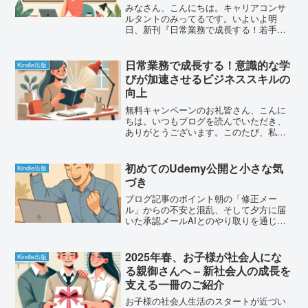
みなさん、こんにちは。キャリアコンサ
ルタントのみってるです。いよいよ明
日、新刊『日常業務で成長する！若手社
員のための実践ハンドブック』が発売と
なります。今日は発売前日として、本書
の特徴と、皆さんに読んでいただきたい
日常業務で成長する！意識的な学
Kindle出版
想いをお伝えします。なぜこ...
びが加速させるビジネススキルの
向上
無料キャンペーンのお礼皆さん、こんに
ちは。いつもブログを読んでいただき、
ありがとうございます。このたび、私の
電子書籍の無料キャンペーンを実施しま
したが、多くの方にダウンロードいただ
き、大変嬉しく思っています。本当にあ
初めてのUdemy公開と小さな気
Kindle出版
りがとうございました。本...
づき
ブログ記事のポイント朝の「修正メー
ル」からの不安と混乱、そして夕方に届
いた承認メールAIとのやり取りを通じ
て、自分自身の方向性や次の目標を整理
したこと質問の仕方ひとつで、AIの返答
がより深く具体的になることに気づいた
2025年春、お子様が社会人にな
Kindle出版
次のステップに向けて、一...
る親御さんへ – 新社会人の成長を
支える一冊のご紹介
お子様の社会人生活のスタートが近づい