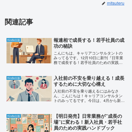
mitsuteru
関連記事
報連相で成長する！若手社員の成
Kindle出版
功の秘訣
こんにちは、キャリアコンサルタントの
みってるです。12月10日に新刊『日常業
務で成長する！若手社員のための実践ハ
ンドブック』を発売するために準備を進
めています。今日は、本書で取り上げて
いる重要なテーマの一つ、「報連相」に
入社前の不安を乗り越える！成長
Kindle出版
ついて、お話ししたい...
するために大切な心構え
入社前の不安を乗り越えるにはみなさ
ん、こんにちは！キャリアコンサルタン
トのみってるです。今日は、4月から新し
い職場に入る方に向けてお話ししたいと
思います。新しい環境に飛び込むとき、
「ちゃんとやっていけるだろうか」「職
【明日発売】日常業務が”成長の
Kindle出版
場の雰囲気になじめるだろ...
場”に変わる！新入社員・若手社
員のための実践ハンドブック