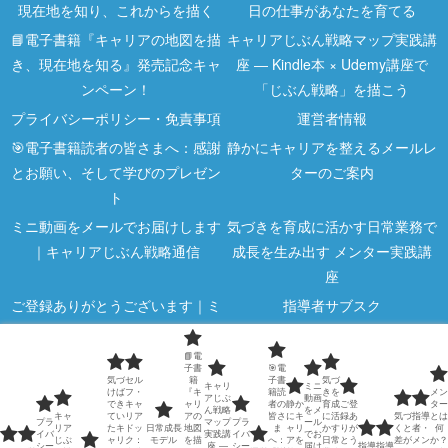
現在地を知り、これからを描く
日の仕事があなたを育てる
📘電子書籍『キャリアの地図を描
キャリアじぶん戦略マップ実践講
き、現在地を知る』発売記念キャ
座 ― Kindle本 × Udemy講座で
ンペーン！
「じぶん戦略」を描こう
プライバシーポリシー・免責事項
運営者情報
🎯電子書籍読者の皆さまへ：感謝
静かにキャリアを整えるメールレ
とお願い、そして学びのプレゼン
ターのご案内
ト
ミニ動画をメールでお届けします
気づきを育成に活かす日常業務で
｜キャリアじぶん戦略通信
成長を生み出す メンター実践講
座
ご登録ありがとうございます｜ミ
指導者サブスク
ニ動画のご案内
📘電
指導者向け講座
気づくと差がつく｜キャリア5分
子書
🎯電
気づ
セル
籍
子書
気づ
メモ
キャリ
ミニ
けば
フ・
『キ
籍読
きを
メン
アじぶ
動画
でき
キャ
ャリ
者の
静か
育成
ご登
ター
ん戦略
をメ
指導者・メンターのための学びの
メンターとは何か？｜教える人で
キャ
てい
リア
アの
皆さ
にキ
に活
録あ
気づ
指導
とは
プラ
マップ
プラ
ール
リア
たキ
ドッ
日常成長
地図
ま
ャリ
かす
りが
くと
者・
何
イバ
実践講
イバ
でお
ページ
はなく成長を支える人
じぶ
ャリ
ク：
モデル
を描
へ：
アを
日常
とう
差が
メン
か？
シー
座 ―
シー
届け
指導
指導