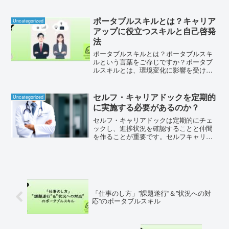
ただきました。今回は、自分のキャリア
を考える基本となる自己理解など、読ん
で頂くことで個人でも実行に移せるよう
ポータブルスキルとは？キャリア
Uncategorized
にと考えて出版した電...
アップに役立つスキルと自己啓発
法
ポータブルスキルとは？ポータブルスキ
ルという言葉をご存じですか？ポータブ
ルスキルとは、環境変化に影響を受ける
ことなく活用できるスキルのことを指し
ます。たとえば、部署間異動や転職など
の際にも有効なスキルです。ポータブル
セルフ・キャリアドックを定期的
Uncategorized
＝「携帯用」、スキル＝「...
に実施する必要があるのか？
セルフ・キャリアドックは定期的にチェ
ックし、進捗状況を確認することと仲間
を作ることが重要です。セルフキャリア
ドックという言葉は聞いたことがあるで
しょうか？少し違いますが、転職関連の
CMでも「〇〇に登録した！キャリアの検
診みたいなものだから！...
「仕事のし方」”課題遂行”＆”状況への対
応”のポータブルスキル