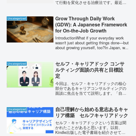
て行動を変化させる治療法です。最近、
ストレス軽減などで注目されているよう
です。今回は『認知行動療法』について
記載します。認知行動療法は、認知と行
Grow Through Daily Work
Uncategorized
動の両方に焦点を当てた心...
(GDW): A Japanese Framework
for On-the-Job Growth
IntroductionWhat if your everyday work
wasn't just about getting things done—but
about growing yourself, too?In Japan, w...
セルフ・キャリアドック コンサ
Uncategorized
ルティング面談の共有と目標設
定
今回は、セルフ・キャリアドックの核心
部分であるキャリアコンサルティングの
面談に焦点を当てて説明します。「自己
理解」と「仕事理解」という用語につい
てはお聞きしたことがあるかもしれませ
ん。これらにどのように取り組むかを詳
自己理解から始める意志あるキャ
Uncategorized
しく紹介いたします。※参...
リア構築 セルフキャリアドック
セルフ・キャリアドックという言葉は聞
かれたことがあると思います。以前、
Kindle出版した電子書籍を紹介させてい