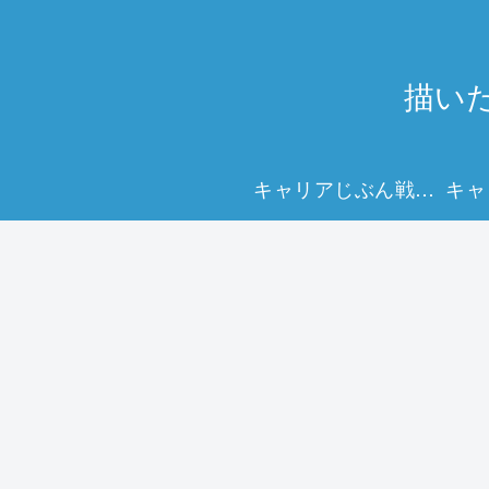
描い
キャリアじぶん戦略マップで、未来を描く力を。