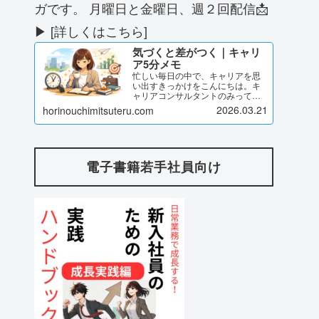
ガです。 月曜日と金曜日、週２回配信📩
▶ [詳しくはこちら]
気づくと差がつく｜キャリ
ア5分メモ
忙しい毎日の中で、キャリアを思
い出すきっかけをこんにちは。キ
ャリアコンサルタントのみってる
です。このページでは、私が発信
2026.03.21
horinouchimitsuteru.com
している「気づくと差がつく｜キ
ャリア5分メモ」のブログ記事をま
とめてご紹介しています。気づけ
ば差がつく キャリア5分メモ...
電子書籍若手社員向け