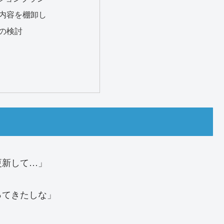
内容を棚卸し
の検討
更新して…」
ってきたしな」