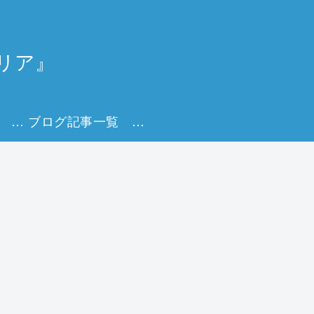
リア』
Udemy講座一覧 キャリアを描く実践オンライン講座
ブログ記事一覧 キャリアを育てる実践ヒント集