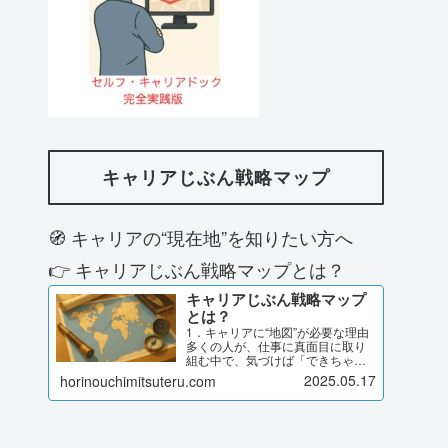
キャリアじぶん戦略マップ
🧭 キャリアの“現在地”を知りたい方へ
👉 キャリアじぶん戦略マップとは？
キャリアじぶん戦略マップ
とは？
1．キャリアに“地図”が必要な理由
多くの人が、仕事に真面目に取り
組む中で、気づけば「できちゃっ
たキャリア」になっていません
2025.05.17
horinouchimitsuteru.com
か？与えられた役割に応え続けて
いたら、今のポジションにいた評
価や異動を意識しながら目の前の
課題に取り組んできたでも、ふ…